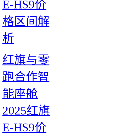
红旗与零
跑合作智
能座舱
2025红旗
E-HS9价